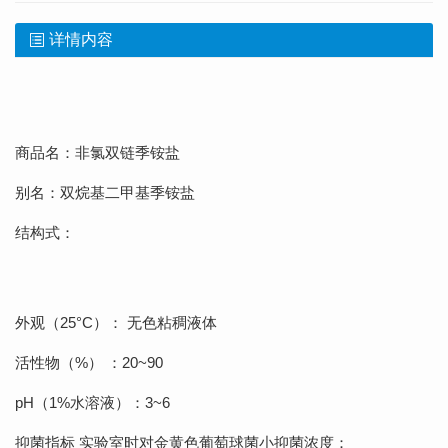
详情内容
商品名：非氯双链季铵盐
别名：双烷基二甲基季铵盐
结构式：
外观（25°C）： 无色粘稠液体
活性物（%） ：20~90
pH（1%水溶液）：3~6
抑菌指标 实验室时对金黄色葡萄球菌小抑菌浓度：