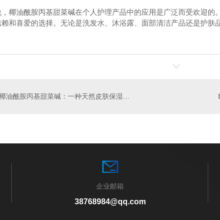
说，椰油酰胺丙基甜菜碱在个人护理产品中的应用是广泛而受欢迎的。
信赖和喜爱的选择。无论是洗发水、沐浴露、面部清洁产品还是护肤
基氯化铵
椰油酰胺丙基甜菜碱（ZJ008）
十二
椰油酰胺丙基甜菜碱：一种天然皮肤保湿剂的研究进展
企业邮箱
38768984@qq.com