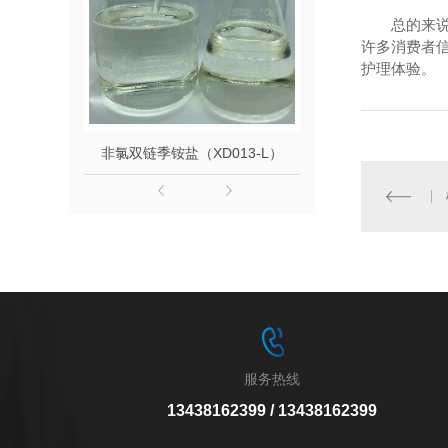
总的来
许多消费者
护理体验。
非氯双链季铵盐（XD013-L）
山嵛基三甲
服务热线
13438162399 / 13438162399