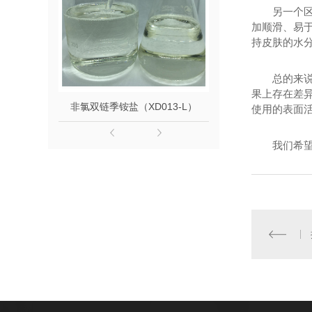
另一个
加顺滑、易
持皮肤的水
总的来
果上存在差
非氯双链季铵盐（XD013-L）
山嵛基三甲
使用的表面
我们希