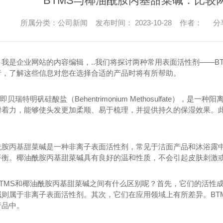
BTMS与椰油酰胺丙基甜菜碱：比较
所属分类：公司新闻 发布时间： 2023-10-28 作者：
分
，我是企业网站的内容编辑，..我们将探讨两种常用表面活性剂——B
者，了解这些信息对您在选择合适的产品时将有所帮助。
，即贝瑞特明矾硅酸盐（Behentrimonium Methosulfate
附着力，能够使头发更加柔顺、易于梳理，并提供持久的保湿效果。此
酰胺丙基甜菜碱是一种非离子表面活性剂，常见于洁面产品和沐浴露
平衡。椰油酰胺丙基甜菜碱具有良好的温和性质，不会引起皮肤刺激
BTMS和椰油酰胺丙基甜菜碱之间有什么区别呢？首先，它们的活性成
碱则属于非离子表面活性剂。其次，它们在应用领域上有所差异。BT
产品中。