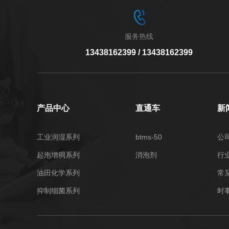
服务热线
13438162399 / 13438162399
产品中心
直通车
新
工业润湿系列
btms-50
公
起泡增稠系列
消泡剂
行
油田化学系列
常
抑制细菌系列
时