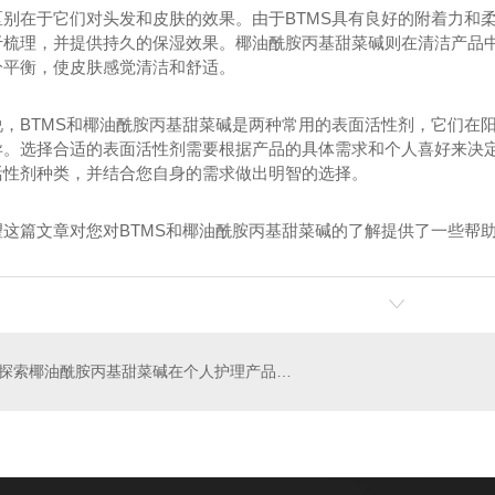
区别在于它们对头发和皮肤的效果。由于BTMS具有良好的附着力和
于梳理，并提供持久的保湿效果。椰油酰胺丙基甜菜碱则在清洁产品
分平衡，使皮肤感觉清洁和舒适。
说，BTMS和椰油酰胺丙基甜菜碱是两种常用的表面活性剂，它们在
异。选择合适的表面活性剂需要根据产品的具体需求和个人喜好来决
基氯化铵
椰油酰胺丙基甜菜碱（ZJ008）
十二
活性剂种类，并结合您自身的需求做出明智的选择。
望这篇文章对您对BTMS和椰油酰胺丙基甜菜碱的了解提供了一些帮
探索椰油酰胺丙基甜菜碱在个人护理产品中的应用