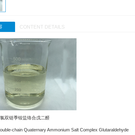
容
CONTENT DETAILS
氯双链季铵盐
络合戊二醛
le-chain Quaternary Ammonium Salt Complex Glutaraldehyde