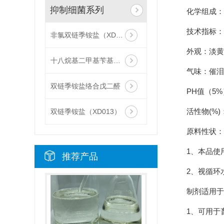
抑制细菌系列
化学组成：
技术指标：
非氯双链季铵盐（XD013-L）
外观：淡黄
十八烷基二甲基苄基氯化铵（1827）ZJ012
气味：催泪
双链季铵盐络合戊二醛
PH值（5%）
活性物(%)：
双链季铵盐（XD013）
原料性状：
1、本品使
推荐产品
2、视循环
制剂适用于
1、可用于