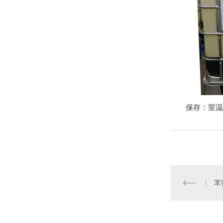
保存：室温
苯