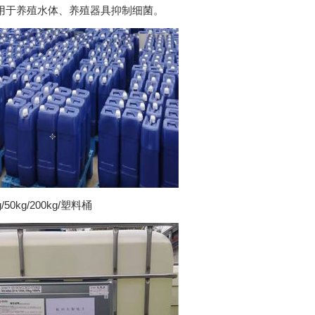
用于养殖水体、养殖器具抑制细菌。
氯化铵
椰油酰胺丙基甜菜碱（ZJ008）
十二烷基二
50kg/200kg/塑料桶