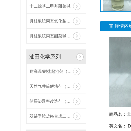
十二烷基二甲基甜菜碱
月桂酰胺丙基氧化胺（ZJ011-L）
详情内
月桂酰胺丙基甜菜碱（ZJ008-L）
油田化学系列
耐高温/耐盐起泡剂（WZJ013-H）
天然气井筒解堵剂（WZJ017）
储层渗透率改造剂（WZJ016）
商品名：
非
双链季铵盐络合戊二醛（XD025）
英文名： Doub