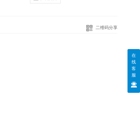
二维码分享
在
线
客
服