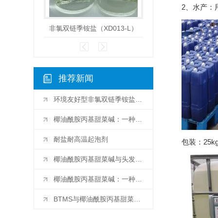
2、水产：
非氯双链季铵盐（XD013-L）
山嵛基三甲基
推荐新闻
环境友好型非氯双链季铵盐的应用前景分析
椰油酰胺丙基甜菜碱：一种环境友好型表面活性剂的崭新选择
耐盐耐高温起泡剂
包装：25kg/
椰油酰胺丙基甜菜碱与头发健康的关系探析
椰油酰胺丙基甜菜碱：一种天然皮肤保湿剂的研究进展
BTMS与椰油酰胺丙基甜菜碱：比较两种常用表面活性剂