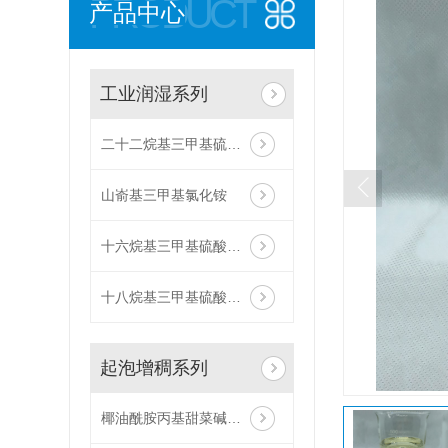
PRODUCT
产品中心
工业润湿系列
二十二烷基三甲基硫酸甲酯铵
山嵛基三甲基氯化铵
十六烷基三甲基硫酸甲酯铵
十八烷基三甲基硫酸甲酯铵
起泡增稠系列
椰油酰胺丙基甜菜碱（ZJ008）