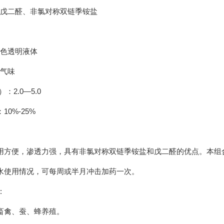
戊二醛、非氯对称双链季铵盐
色透明液体
气味
：2.0—5.0
10%-25%
用方便，渗透力强，具有非氯对称双链季铵盐和戊二醛的优点。本组
水使用情况，可每周或半月冲击加药一次。
:
畜禽、蚕、蜂养殖。