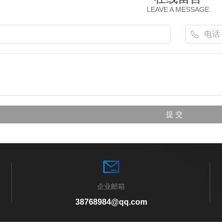
LEAVE A MESSAGE
企业邮箱
38768984@qq.com