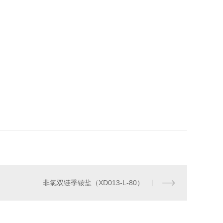
非氯双链季铵盐（XD013-L-80）