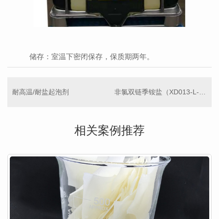
储存：室温下密闭保存，保质期两年。
耐高温/耐盐起泡剂
非氯双链季铵盐（XD013-L-80）
相关案例推荐